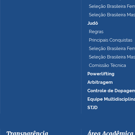
m
Seleção Brasileira Fe
p
Seleção Brasileira Ma
l
e
Judô
t
Regras
o
Principais Conquistas
…
Seleção Brasileira Fe
Seleção Brasileira Ma
Comissão Técnica
Powerlifting
Arbitragem
Controle de Dopage
Equipe Multidisciplin
STJD
Transparência
Área Acadêmica