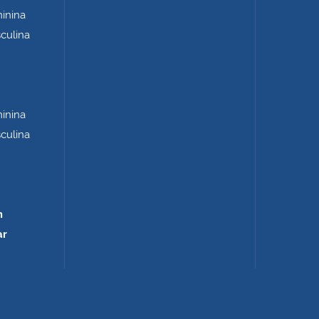
minina
sculina
minina
sculina
m
ar