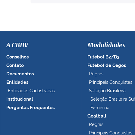
v
e
r
a
i
m
a
A CBDV
Modalidades
g
e
Conselhos
Futebol B2/B3
m
Contato
Futebol de Cegos
n
Documentos
Regras
o
t
Entidades
Principais Conquistas
a
Entidades Cadastradas
Seleção Brasileira
m
Institucional
Seleção Brasileira Su
a
n
Perguntas Frequentes
Feminina
h
Goalball
o
Regras
c
o
Principais Conquistas