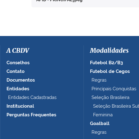
a
v
e
r
a
i
m
a
A CBDV
Modalidades
g
e
Conselhos
Futebol B2/B3
m
Contato
Futebol de Cegos
n
Documentos
Regras
o
t
Entidades
Principais Conquistas
a
Entidades Cadastradas
Seleção Brasileira
m
Institucional
Seleção Brasileira Su
a
n
Perguntas Frequentes
Feminina
h
Goalball
o
Regras
c