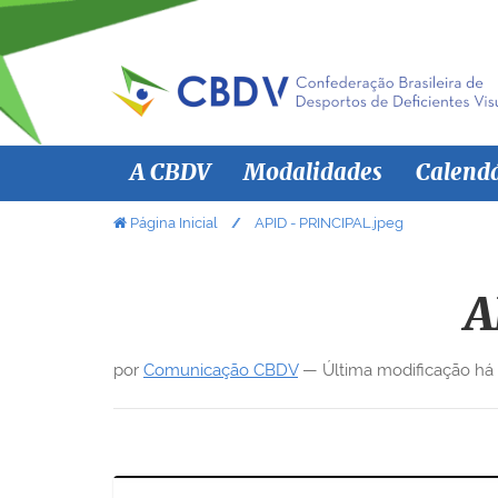
N
A CBDV
Modalidades
Calend
a
v
V
Página Inicial
APID - PRINCIPAL.jpeg
o
e
c
g
ê
A
a
e
ç
s
por
Comunicação CBDV
—
Última modificação
há
ã
t
á
o
a
q
u