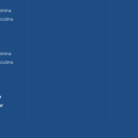
minina
sculina
minina
sculina
m
ar