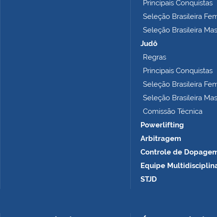
o
Principais Conquistas
m
Seleção Brasileira Fe
p
Seleção Brasileira Ma
l
e
Judô
t
Regras
o
Principais Conquistas
…
Seleção Brasileira Fe
Seleção Brasileira Ma
Comissão Técnica
Powerlifting
Arbitragem
Controle de Dopage
Equipe Multidisciplin
STJD