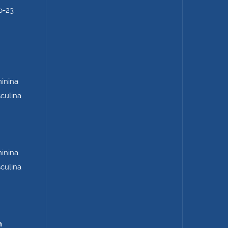
b-23
minina
sculina
minina
sculina
m