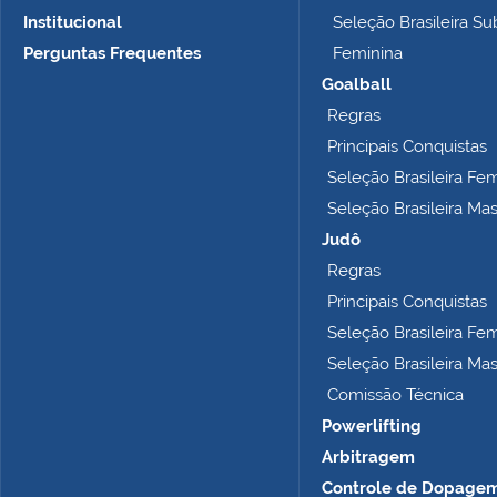
m
Institucional
Seleção Brasileira Su
a
n
Perguntas Frequentes
Feminina
h
Goalball
o
Regras
c
o
Principais Conquistas
m
Seleção Brasileira Fe
p
Seleção Brasileira Ma
l
e
Judô
t
Regras
o
Principais Conquistas
…
Seleção Brasileira Fe
Seleção Brasileira Ma
Comissão Técnica
Powerlifting
Arbitragem
Controle de Dopage