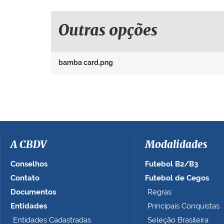
q
u
e
Outras opções
p
a
r
bamba card.png
a
v
e
r
a
i
m
a
A CBDV
Modalidades
g
e
Conselhos
Futebol B2/B3
m
Contato
Futebol de Cegos
n
Documentos
Regras
o
t
Entidades
Principais Conquistas
a
Entidades Cadastradas
Seleção Brasileira