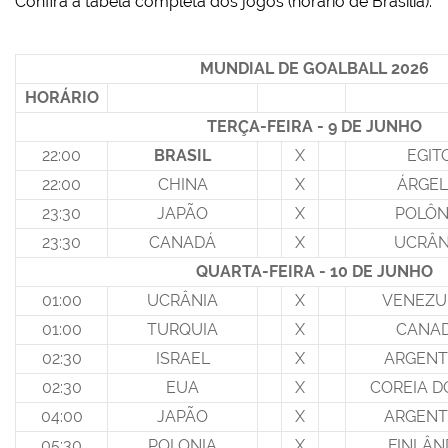
Confira a tabela completa dos jogos (horário de Brasília):
MUNDIAL DE GOALBALL 2026
HORÁRIO
TERÇA-FEIRA - 9 DE JUNHO
22:00
BRASIL
X
EGIT
22:00
CHINA
X
ÁRGEL
23:30
JAPÃO
X
POLÔN
23:30
CANADÁ
X
UCRÂN
QUARTA-FEIRA - 10 DE JUNHO
01:00
UCRÂNIA
X
VENEZU
01:00
TURQUIA
X
CANA
02:30
ISRAEL
X
ARGENT
02:30
EUA
X
COREIA D
04:00
JAPÃO
X
ARGENT
05:30
POLONIA
X
FINLÂN