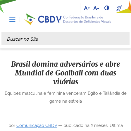
A+
A-
Busca
Busca Avançada…
Brasil domina adversários e abre
Mundial de Goalball com duas
vitórias
Equipes masculina e feminina venceram Egito e Tailândia de
game na estreia
por
Comunicação CBDV
—
publicado
há 2 meses
,
Última