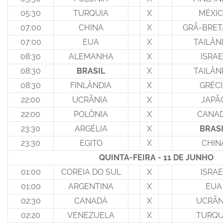
05:30
TURQUIA
X
MÉXI
07:00
CHINA
X
GRÃ-BRE
07:00
EUA
X
TAILÂN
08:30
ALEMANHA
X
ISRAE
08:30
BRASIL
X
TAILÂN
08:30
FINLÂNDIA
X
GRÉC
22:00
UCRÃNIA
X
JAPÃ
22:00
POLÔNIA
X
CANA
23:30
ARGÉLIA
X
BRAS
23:30
EGITO
X
CHIN
QUINTA-FEIRA - 11 DE JUNHO
01:00
COREIA DO SUL
X
ISRAE
01:00
ARGENTINA
X
EUA
02:30
CANADÁ
X
UCRÃN
02:20
VENEZUELA
X
TURQU