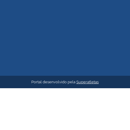
Portal desenvolvido pela
Superatletas