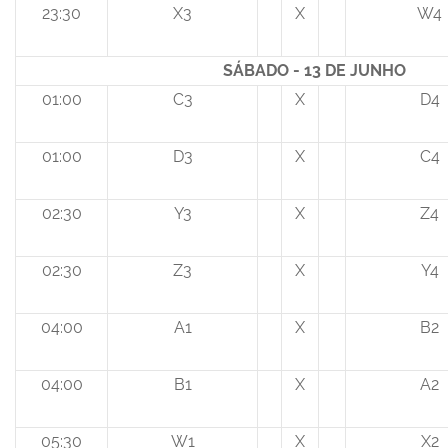
23:30
X3
X
W4
SÁBADO - 13 DE JUNHO
01:00
C3
X
D4
01:00
D3
X
C4
02:30
Y3
X
Z4
02:30
Z3
X
Y4
04:00
A1
X
B2
04:00
B1
X
A2
05:30
W1
X
X2