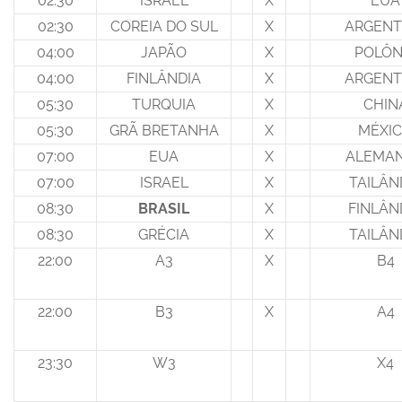
02:30
ISRAEL
X
EUA
02:30
COREIA DO SUL
X
ARGENT
04:00
JAPÃO
X
POLÔN
04:00
FINLÂNDIA
X
ARGENT
05:30
TURQUIA
X
CHIN
05:30
GRÃ BRETANHA
X
MÉXI
07:00
EUA
X
ALEMA
07:00
ISRAEL
X
TAILÂN
08:30
BRASIL
X
FINLÂN
08:30
GRÉCIA
X
TAILÂN
22:00
A3
X
B4
22:00
B3
X
A4
23:30
W3
X4