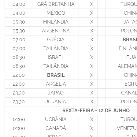
04:00
GRÃ BRETANHA
X
TURQU
04:00
MÉXICO
X
CHIN
05:30
FINLÂNDIA
X
JAPÃ
05:30
ARGENTINA
X
POLÔN
07:00
GRÉCIA
X
BRAS
07:00
TAILÂNDIA
X
FINLÂN
08:30
ISRAEL
X
EUA
08:30
TAILÂNDIA
X
ALEMA
22:00
BRASIL
X
CHIN
22:00
ARGÉLIA
X
EGIT
23:30
JAPÃO
X
CANA
23:30
UCRÂNIA
X
POLÔN
SEXTA-FEIRA - 12 DE JUNHO
01:00
UCRÂNIA
X
TURQU
01:00
CANADÁ
X
VENEZU