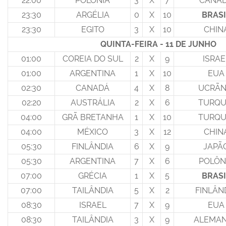
22:00
POLÔNIA
3
X
7
CANA
23:30
ARGÉLIA
0
X
10
BRASI
23:30
EGITO
3
X
10
CHIN
QUINTA-FEIRA - 11 DE JUNHO
01:00
COREIA DO SUL
2
X
9
ISRAE
01:00
ARGENTINA
1
X
10
EUA
02:30
CANADÁ
4
X
8
UCRÃN
02:20
AUSTRÁLIA
2
X
6
TURQU
04:00
GRÃ BRETANHA
1
X
10
TURQU
04:00
MÉXICO
3
X
12
CHIN
05:30
FINLÂNDIA
6
X
9
JAPÃ
05:30
ARGENTINA
7
X
6
POLÔN
07:00
GRÉCIA
1
X
5
BRASI
07:00
TAILÂNDIA
5
X
2
FINLÂN
08:30
ISRAEL
7
X
9
EUA
08:30
TAILÂNDIA
3
X
9
ALEMA