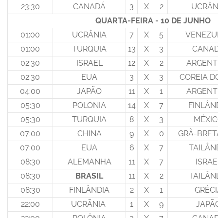
23:30
CANADÁ
3
X
2
UCRÂN
QUARTA-FEIRA - 10 DE JUNHO
01:00
UCRÂNIA
7
X
5
VENEZU
01:00
TURQUIA
13
X
3
CANA
02:30
ISRAEL
12
X
2
ARGENT
02:30
EUA
3
X
3
COREIA D
04:00
JAPÃO
11
X
1
ARGENT
05:30
POLONIA
14
X
7
FINLÂN
05:30
TURQUIA
8
X
3
MÉXI
07:00
CHINA
9
X
0
GRÃ-BRE
07:00
EUA
6
X
7
TAILÂN
08:30
ALEMANHA
11
X
7
ISRAE
08:30
BRASIL
11
X
2
TAILÂN
08:30
FINLÂNDIA
2
X
1
GRÉCI
22:00
UCRÃNIA
1
X
9
JAPÃ