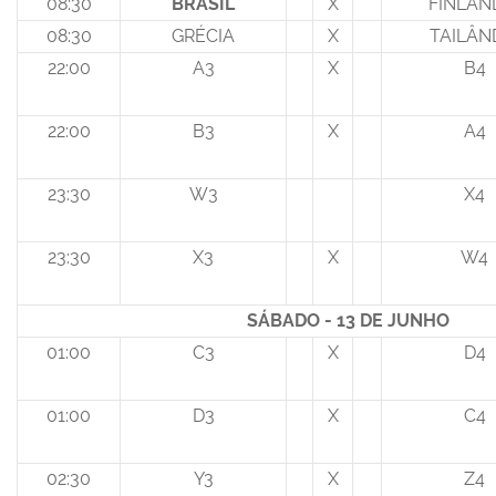
08:30
BRASIL
X
FINLÂN
08:30
GRÉCIA
X
TAILÂN
22:00
A3
X
B4
22:00
B3
X
A4
23:30
W3
X4
23:30
X3
X
W4
SÁBADO - 13 DE JUNHO
01:00
C3
X
D4
01:00
D3
X
C4
02:30
Y3
X
Z4