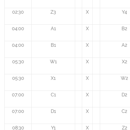
02:30
Z3
X
Y4
04:00
A1
X
B2
04:00
B1
X
A2
05:30
W1
X
X2
05:30
X1
X
W2
07:00
C1
X
D2
07:00
D1
X
C2
08:30
Y1
X
Z2