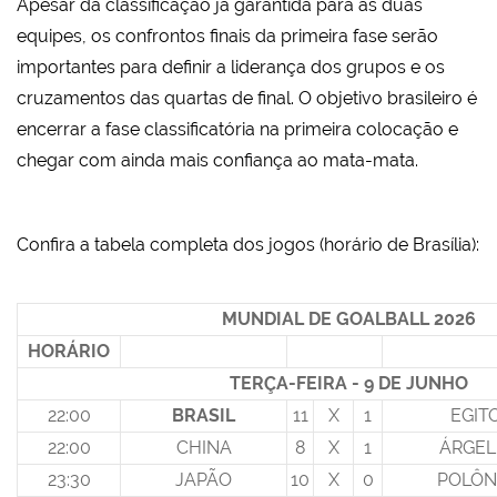
Apesar da classificação já garantida para as duas
equipes, os confrontos finais da primeira fase serão
importantes para definir a liderança dos grupos e os
cruzamentos das quartas de final. O objetivo brasileiro é
encerrar a fase classificatória na primeira colocação e
chegar com ainda mais confiança ao mata-mata.
Confira a tabela completa dos jogos (horário de Brasília):
MUNDIAL DE GOALBALL 2026
HORÁRIO
TERÇA-FEIRA - 9 DE JUNHO
22:00
BRASIL
11
X
1
EGIT
22:00
CHINA
8
X
1
ÁRGEL
23:30
JAPÃO
10
X
0
POLÔN