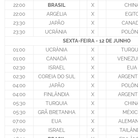
22:00
BRASIL
X
CHIN
22:00
ARGÉLIA
X
EGIT
23:30
JAPÃO
X
CANA
23:30
UCRÂNIA
X
POLÔN
SEXTA-FEIRA - 12 DE JUNHO
01:00
UCRÂNIA
X
TURQU
01:00
CANADÁ
X
VENEZU
02:30
ISRAEL
X
EUA
02:30
COREIA DO SUL
X
ARGENT
04:00
JAPÃO
X
POLÔN
04:00
FINLÂNDIA
X
ARGENT
05:30
TURQUIA
X
CHIN
05:30
GRÃ BRETANHA
X
MÉXI
07:00
EUA
X
ALEMA
07:00
ISRAEL
X
TAILÂN