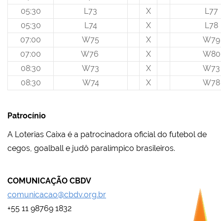
05:30
L73
X
L77
05:30
L74
X
L78
07:00
W75
X
W79
07:00
W76
X
W80
08:30
W73
X
W73
08:30
W74
X
W78
Patrocínio
A Loterias Caixa é a patrocinadora oficial do futebol de
cegos, goalball e judô paralímpico brasileiros.
COMUNICAÇÃO CBDV
comunicacao@cbdv.org.br
+55 11 98769 1832