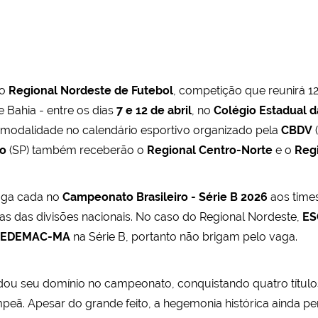
do
Regional Nordeste de Futebol
, competição que reunirá 12
 Bahia - entre os dias
7 e 12 de abril
, no
Colégio Estadual d
 modalidade no calendário esportivo organizado pela
CBDV
(
lo
(SP) também receberão o
Regional Centro-Norte
e o
Reg
aga cada no
Campeonato Brasileiro - Série B 2026
aos time
as das divisões nacionais. No caso do Regional Nordeste,
ES
EDEMAC-MA
na Série B, portanto não brigam pelo vaga.
dou seu domínio no campeonato, conquistando quatro títulos
mpeã. Apesar do grande feito, a hegemonia histórica ainda