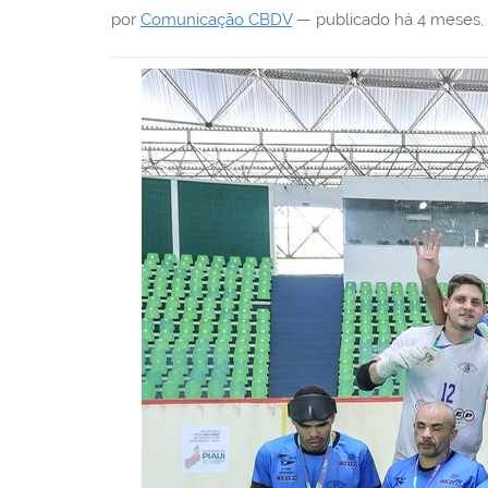
i
por
Comunicação CBDV
—
publicado
há 4 meses
,
: