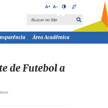
A+
A-
Busca
Busca Avançada…
nsparência
Área Acadêmica
e de Futebol a
abela