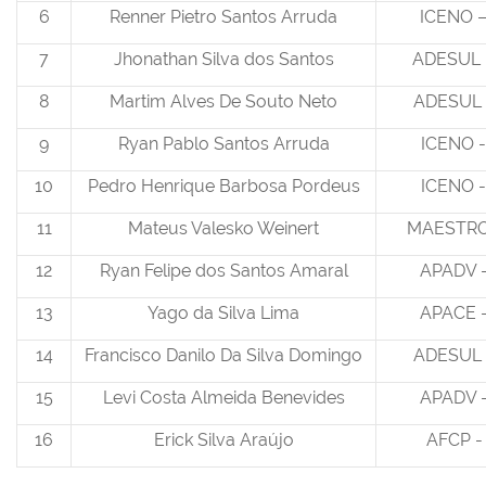
6
Renner Pietro Santos Arruda
ICENO –
7
Jhonathan Silva dos Santos
ADESUL 
8
Martim Alves De Souto Neto
ADESUL 
9
Ryan Pablo Santos Arruda
ICENO -
10
Pedro Henrique Barbosa Pordeus
ICENO -
11
Mateus Valesko Weinert
MAESTRO
12
Ryan Felipe dos Santos Amaral
APADV -
13
Yago da Silva Lima
APACE 
14
Francisco Danilo Da Silva Domingo
ADESUL 
15
Levi Costa Almeida Benevides
APADV -
16
Erick Silva Araújo
AFCP -