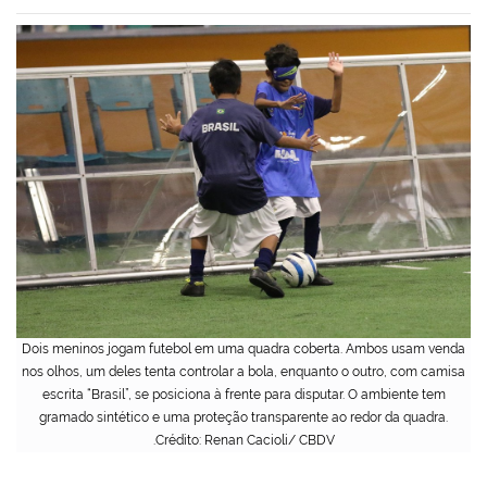
Dois meninos jogam futebol em uma quadra coberta. Ambos usam venda
nos olhos, um deles tenta controlar a bola, enquanto o outro, com camisa
escrita “Brasil”, se posiciona à frente para disputar. O ambiente tem
gramado sintético e uma proteção transparente ao redor da quadra.
.Crédito: Renan Cacioli/ CBDV