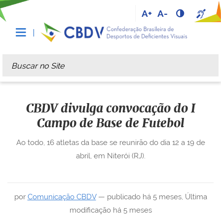
A+
A-
Busca
Busca Avançada…
CBDV divulga convocação do I
Campo de Base de Futebol
Ao todo, 16 atletas da base se reunirão do dia 12 a 19 de
abril, em Niterói (RJ).
por
Comunicação CBDV
—
publicado
há 5 meses
,
Última
modificação
há 5 meses