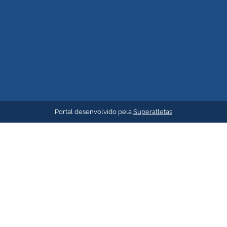
Portal desenvolvido pela
Superatletas