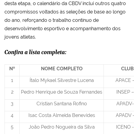
desta etapa, o calendário da CBDV inclui outros quatro
compromissos voltados às seleções de base ao longo
do ano, reforçando o trabalho contínuo de
desenvolvimento esportivo e acompanhamento dos
jovens atletas.
Confira a lista completa:
Nº
NOME COMPLETO
CLUB
1
Ítalo Mykael Silvestre Lucena
APACE 
2
Pedro Henrique de Souza Fernandes
INSEP –
3
Cristian Santana Rofino
APADV-
4
Isac Costa Almeida Benevides
APADV -
5
João Pedro Nogueira da Silva
ICENO -