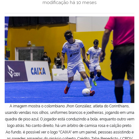
modificação
há 10 meses
A imagem mostra o colombiano Jhon González, atleta do Corinthians,
usando vendas nos olhos, uniformes brancos e joelheiras, jogando em uma
quadra de piso azul. O jogador está conduzindo a bola, enquanto outro vem
logo atrás. No canto direito, há um árbitro de camisa rosa e calção preto.
Ao fundo, é possível ver o logo "CAIXA" em um painel, pessoas assistindo e
as paredes amarelas do ginásio coberto. Crédito: Taba Benedicto / CBDV