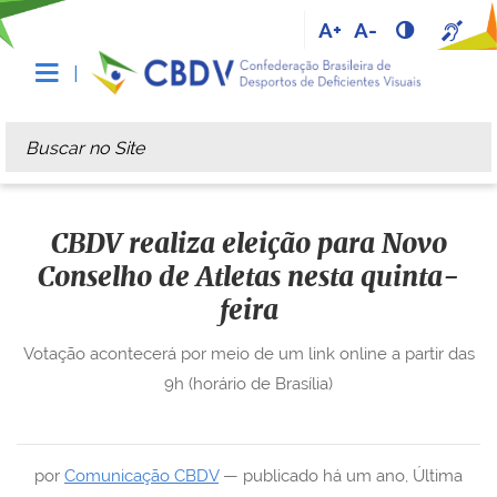
A+
A-
Busca
Busca Avançada…
CBDV realiza eleição para Novo
Conselho de Atletas nesta quinta-
feira
Votação acontecerá por meio de um link online a partir das
9h (horário de Brasília)
por
Comunicação CBDV
—
publicado
há um ano
,
Última