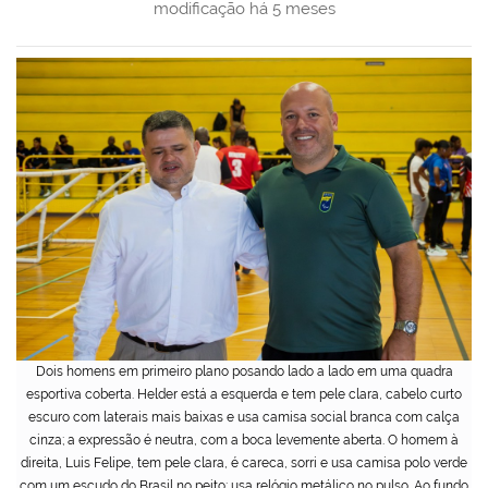
modificação
há 5 meses
Dois homens em primeiro plano posando lado a lado em uma quadra
esportiva coberta. Helder está a esquerda e tem pele clara, cabelo curto
escuro com laterais mais baixas e usa camisa social branca com calça
cinza; a expressão é neutra, com a boca levemente aberta. O homem à
direita, Luis Felipe, tem pele clara, é careca, sorri e usa camisa polo verde
com um escudo do Brasil no peito; usa relógio metálico no pulso. Ao fundo