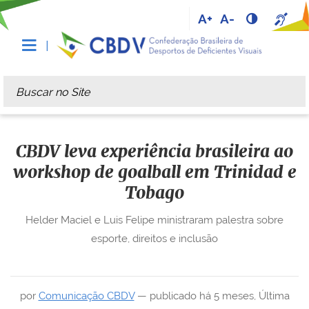
A+
A-
Busca
Busca Avançada…
CBDV leva experiência brasileira ao
workshop de goalball em Trinidad e
Tobago
Helder Maciel e Luis Felipe ministraram palestra sobre
esporte, direitos e inclusão
por
Comunicação CBDV
—
publicado
há 5 meses
,
Última