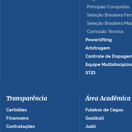
o
Principais Conquistas
…
Seleção Brasileira Fe
Seleção Brasileira Ma
Comissão Técnica
Powerlifting
Arbitragem
Controle de Dopage
Equipe Multidisciplin
STJD
Transparência
Área Acadêmica
Certidões
Futebol de Cegos
Financeiro
Goalball
Contratações
Judô