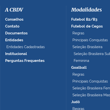
m
a
A CBDV
Modalidades
g
e
Conselhos
Futebol B2/B3
m
Contato
Futebol de Cegos
n
Documentos
Regras
o
t
Entidades
Principais Conquistas
a
Entidades Cadastradas
Seleção Brasileira
m
Institucional
Seleção Brasileira Su
a
n
Perguntas Frequentes
Feminina
h
Goalball
o
Regras
c
o
Principais Conquistas
m
Seleção Brasileira Fe
p
Seleção Brasileira Ma
l
e
Judô
t
Regras