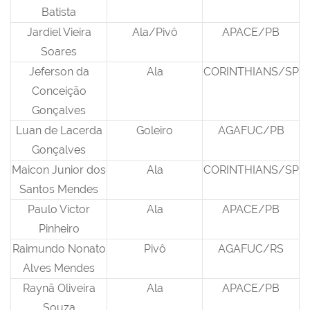
Batista
Jardiel Vieira
Ala/Pivô
APACE/PB
Soares
Jeferson da
Ala
CORINTHIANS/SP
Conceição
Gonçalves
Luan de Lacerda
Goleiro
AGAFUC/PB
Gonçalves
Maicon Junior dos
Ala
CORINTHIANS/SP
Santos Mendes
Paulo Victor
Ala
APACE/PB
Pinheiro
Raimundo Nonato
Pivô
AGAFUC/RS
Alves Mendes
Raynã Oliveira
Ala
APACE/PB
Souza