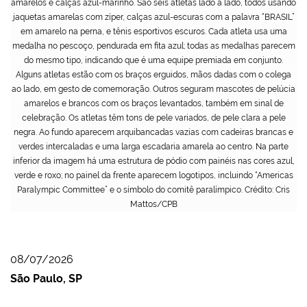
amarelos e calças azul-marinho. São seis atletas lado a lado, todos usando
jaquetas amarelas com zíper, calças azul-escuras com a palavra “BRASIL”
em amarelo na perna, e tênis esportivos escuros. Cada atleta usa uma
medalha no pescoço, pendurada em fita azul; todas as medalhas parecem
do mesmo tipo, indicando que é uma equipe premiada em conjunto.
Alguns atletas estão com os braços erguidos, mãos dadas com o colega
ao lado, em gesto de comemoração. Outros seguram mascotes de pelúcia
amarelos e brancos com os braços levantados, também em sinal de
celebração. Os atletas têm tons de pele variados, de pele clara a pele
negra. Ao fundo aparecem arquibancadas vazias com cadeiras brancas e
verdes intercaladas e uma larga escadaria amarela ao centro. Na parte
inferior da imagem há uma estrutura de pódio com painéis nas cores azul,
verde e roxo; no painel da frente aparecem logotipos, incluindo “Americas
Paralympic Committee” e o símbolo do comitê paralímpico. Crédito: Cris
Mattos/CPB
08/07/2026
São Paulo, SP