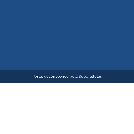
Portal desenvolvido pela
Superatletas