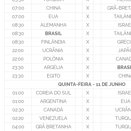
07:00
CHINA
X
GRÃ-BRE
07:00
EUA
X
TAILÂN
08:30
ALEMANHA
X
ISRAE
08:30
BRASIL
X
TAILÂN
08:30
FINLÂNDIA
X
GRÉC
22:00
UCRÃNIA
X
JAPÃ
22:00
POLÔNIA
X
CANA
23:30
ARGÉLIA
X
BRAS
23:30
EGITO
X
CHIN
QUINTA-FEIRA - 11 DE JUNHO
01:00
COREIA DO SUL
X
ISRAE
01:00
ARGENTINA
X
EUA
02:30
CANADÁ
X
UCRÃN
02:20
VENEZUELA
X
TURQU
04:00
GRÃ BRETANHA
X
TURQU