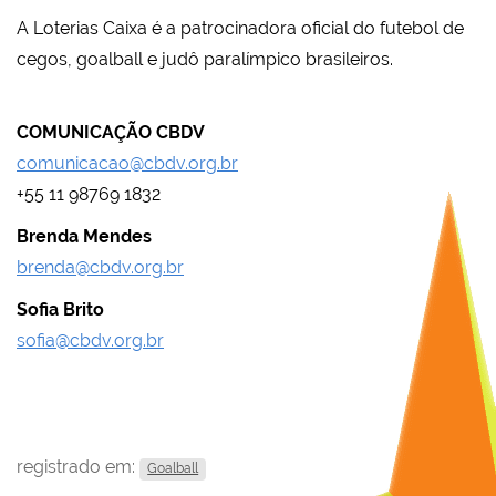
A Loterias Caixa é a patrocinadora oficial do futebol de
cegos, goalball e judô paralímpico brasileiros.
COMUNICAÇÃO CBDV
comunicacao@cbdv.org.br
+55 11 98769 1832
Brenda Mendes
brenda@cbdv.org.br
Sofia Brito
sofia@cbdv.org.br
registrado em:
Goalball