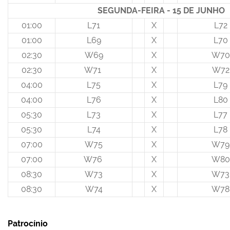
SEGUNDA-FEIRA - 15 DE JUNHO
01:00
L71
X
L72
01:00
L69
X
L70
02:30
W69
X
W70
02:30
W71
X
W72
04:00
L75
X
L79
04:00
L76
X
L80
05:30
L73
X
L77
05:30
L74
X
L78
07:00
W75
X
W79
07:00
W76
X
W80
08:30
W73
X
W73
08:30
W74
X
W78
Patrocínio