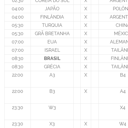
02:30
COREIA DO SUL
X
ARGENT
04:00
JAPÃO
X
POLÔN
04:00
FINLÂNDIA
X
ARGENT
05:30
TURQUIA
X
CHIN
05:30
GRÃ BRETANHA
X
MÉXI
07:00
EUA
X
ALEMA
07:00
ISRAEL
X
TAILÂN
08:30
BRASIL
X
FINLÂN
08:30
GRÉCIA
X
TAILÂN
22:00
A3
X
B4
22:00
B3
X
A4
23:30
W3
X4
23:30
X3
X
W4