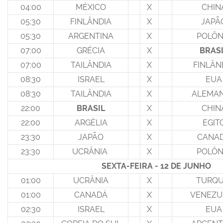
04:00
MÉXICO
X
CHIN
05:30
FINLÂNDIA
X
JAPÃ
05:30
ARGENTINA
X
POLÔN
07:00
GRÉCIA
X
BRAS
07:00
TAILÂNDIA
X
FINLÂN
08:30
ISRAEL
X
EUA
08:30
TAILÂNDIA
X
ALEMA
22:00
BRASIL
X
CHIN
22:00
ARGÉLIA
X
EGIT
23:30
JAPÃO
X
CANA
23:30
UCRÂNIA
X
POLÔN
SEXTA-FEIRA - 12 DE JUNHO
01:00
UCRÂNIA
X
TURQU
01:00
CANADÁ
X
VENEZU
02:30
ISRAEL
X
EUA