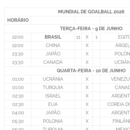
MUNDIAL DE GOALBALL 2026
HORÁRIO
TERÇA-FEIRA - 9 DE JUNHO
22:00
BRASIL
11
X
1
EGIT
22:00
CHINA
X
ÁRGEL
23:30
JAPÃO
X
POLÔN
23:30
CANADÁ
X
UCRÂN
QUARTA-FEIRA - 10 DE JUNHO
01:00
UCRÂNIA
X
VENEZU
01:00
TURQUIA
X
CANA
02:30
ISRAEL
X
ARGENT
02:30
EUA
X
COREIA D
04:00
JAPÃO
X
ARGENT
05:30
POLONIA
X
FINLÂN
05:30
TURQUIA
X
MÉXI