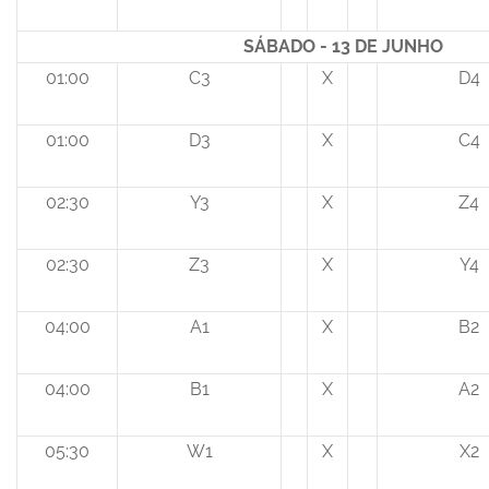
SÁBADO - 13 DE JUNHO
01:00
C3
X
D4
01:00
D3
X
C4
02:30
Y3
X
Z4
02:30
Z3
X
Y4
04:00
A1
X
B2
04:00
B1
X
A2
05:30
W1
X
X2