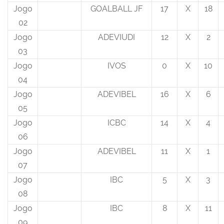
Jogo
GOALBALL JF
17
X
18
02
Jogo
ADEVIUDI
12
X
2
03
Jogo
IVOS
0
X
10
04
Jogo
ADEVIBEL
16
X
6
05
Jogo
ICBC
14
X
4
06
Jogo
ADEVIBEL
11
X
1
07
Jogo
IBC
5
X
3
08
Jogo
IBC
8
X
11
09