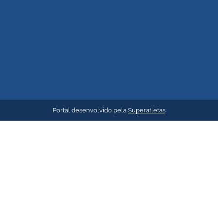
Portal desenvolvido pela
Superatletas