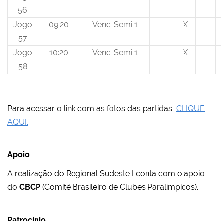
56
Jogo
09:20
Venc. Semi 1
X
57
Jogo
10:20
Venc. Semi 1
X
58
Para acessar o link com as fotos das partidas,
CLIQUE
AQUI.
Apoio
A realização do Regional Sudeste I conta com o apoio
do
CBCP
(Comitê Brasileiro de Clubes Paralímpicos).
Patrocínio