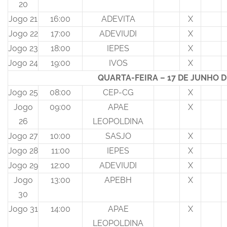
20
Jogo 21
16:00
ADEVITA
X
Jogo 22
17:00
ADEVIUDI
X
Jogo 23
18:00
IEPES
X
Jogo 24
19:00
IVOS
X
QUARTA-FEIRA – 17 DE JUNHO D
Jogo 25
08:00
CEP-CG
X
Jogo
09:00
APAE
X
26
LEOPOLDINA
Jogo 27
10:00
SASJO
X
Jogo 28
11:00
IEPES
X
Jogo 29
12:00
ADEVIUDI
X
Jogo
13:00
APEBH
X
30
Jogo 31
14:00
APAE
X
LEOPOLDINA