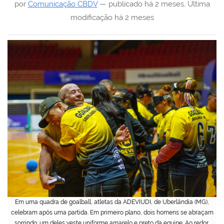
por
Comunicação CBDV
—
publicado
há 2 meses
,
Última
modificação
há 2 meses
Em uma quadra de goalball, atletas da ADEVIUDI, de Uberlândia (MG),
celebram após uma partida. Em primeiro plano, dois homens se abraçam
sorrindo; um deles veste uniforme amarelo e preto da equipe. Ao redor,