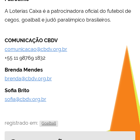
A Loterias Caixa é a patrocinadora oficial do futebol de
cegos, goalball e judô paralímpico brasileiros.
COMUNICAÇÃO CBDV
comunicacao@cbdv.org.br
+55 11 98769 1832
Brenda Mendes
brenda@cbdv.org.br
Sofia Brito
sofia@cbdv.org.br
registrado em:
Goalball