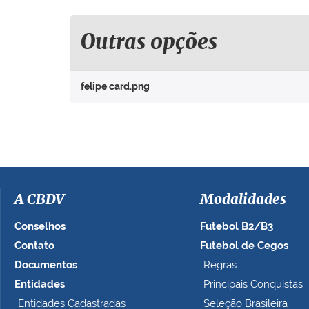
q
u
e
Outras opções
p
a
r
felipe card.png
a
v
e
r
a
i
m
a
A CBDV
Modalidades
g
e
Conselhos
Futebol B2/B3
m
Contato
Futebol de Cegos
n
Documentos
Regras
o
t
Entidades
Principais Conquistas
a
Entidades Cadastradas
Seleção Brasileira