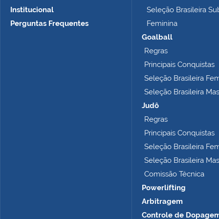
m
Institucional
Seleção Brasileira Su
a
n
Perguntas Frequentes
Feminina
h
Goalball
o
Regras
c
o
Principais Conquistas
m
Seleção Brasileira Fe
p
Seleção Brasileira Ma
l
e
Judô
t
Regras
o
Principais Conquistas
…
Seleção Brasileira Fe
Seleção Brasileira Ma
Comissão Técnica
Powerlifting
Arbitragem
Controle de Dopage