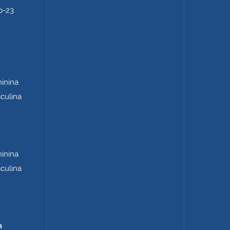
b-23
minina
sculina
minina
sculina
m