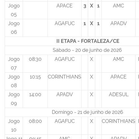
Jogo
APACE
3
X
1
AMC
05
Jogo
AGAFUC
1
X
1
APADV
06
II ETAPA - FORTALEZA/CE
Sábado - 20 de junho de 2026
Jogo
08:30
AGAFUC
X
AMC
07
Jogo
10:15
CORINTHIANS
X
APACE
08
Jogo
14:00
APADV
X
ADESUL
09
Domingo - 21 de junho de 2026
Jogo
08:00
AGAFUC
X
CORINTHIANS
10
Jogo 11
09:45
AMC
X
APADV