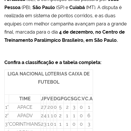
Pessoa
(PB),
São Paulo
(SP) e
Cuiabá
(MT). A disputa é
realizada em sistema de pontos corridos, e as duas
equipes com melhor campanha avançam para a grande
final, marcada para o dia
4 de dezembro, no Centro de
Treinamento Paralímpico Brasileiro, em São Paulo.
Confira a classificação e a tabela completa:
LIGA NACIONAL LOTERIAS CAIXA DE
FUTEBOL
TIME
J
P
V
E
D
GP
GC
SG
C.V
C.A
1°
APACE
2
7
2
0
0
5
2
3
0
1
2°
APADV
2
4
1
1
0
2
1
1
0
6
3°
CORINTHIANS
2
3
1
0
1
1
1
0
0
3