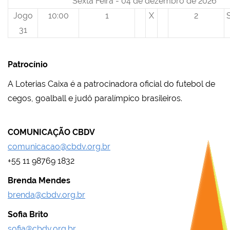
Sexta Feira - 04 de dezembro de 2026
Jogo
10:00
1
X
2
31
Patrocínio
A Loterias Caixa é a patrocinadora oficial do futebol de
cegos, goalball e judô paralímpico brasileiros.
COMUNICAÇÃO CBDV
comunicacao@cbdv.org.br
+55 11 98769 1832
Brenda Mendes
brenda@cbdv.org.br
Sofia Brito
sofia@cbdv.org.br