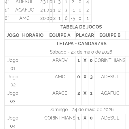
4°
ADESUL
2
3
1
0
1
3
1
2
0
4
5°
AGAFUC
2
1
0
1
1
2
3
-1
0
2
6°
AMC
2
0
0
0
2
1
6
-5
0
1
TABELA DE JOGOS
JOGO
HORÁRIO
EQUIPE A
PLACAR
EQUIPE B
I ETAPA - CANOAS/RS
Sábado - 23 de maio de 2026
Jogo
APADV
1
X
0
CORINTHIANS
01
Jogo
AMC
0
X
3
ADESUL
02
Jogo
APACE
2
X
1
AGAFUC
03
Domingo - 24 de maio de 2026
Jogo
CORINTHIANS
1
X
0
ADESUL
04