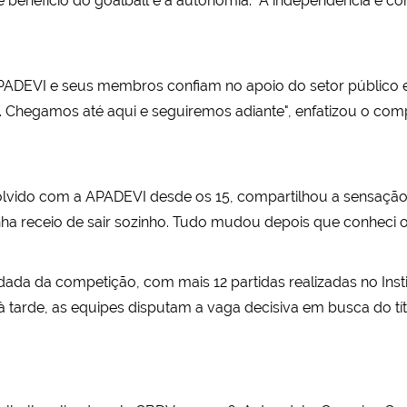
de benefício do goalball é a autonomia. "A independência é c
 APADEVI e seus membros confiam no apoio do setor público e
 Chegamos até aqui e seguiremos adiante", enfatizou o com
olvido com a APADEVI desde os 15, compartilhou a sensação 
inha receio de sair sozinho. Tudo mudou depois que conheci o 
odada da competição, com mais 12 partidas realizadas no Insti
à tarde, as equipes disputam a vaga decisiva em busca do tít