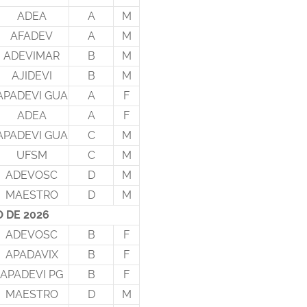
ADEA
A
M
AFADEV
A
M
ADEVIMAR
B
M
AJIDEVI
B
M
APADEVI GUA
A
F
ADEA
A
F
APADEVI GUA
C
M
UFSM
C
M
ADEVOSC
D
M
MAESTRO
D
M
O DE 2026
ADEVOSC
B
F
APADAVIX
B
F
APADEVI PG
B
F
MAESTRO
D
M