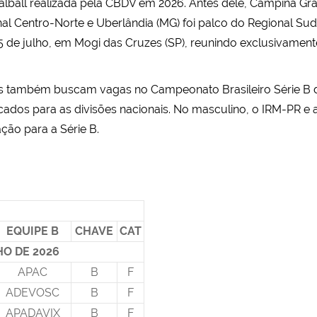
oalball realizada pela CBDV em 2026. Antes dele, Campina Gr
l Centro-Norte e Uberlândia (MG) foi palco do Regional Sude
5 de julho, em Mogi das Cruzes (SP), reunindo exclusivament
ipes também buscam vagas no Campeonato Brasileiro Série B 
cados para as divisões nacionais. No masculino, o IRM-PR 
ação para a Série B.
S
EQUIPE B
CHAVE
CAT
HO DE 2026
APAC
B
F
ADEVOSC
B
F
APADAVIX
B
F