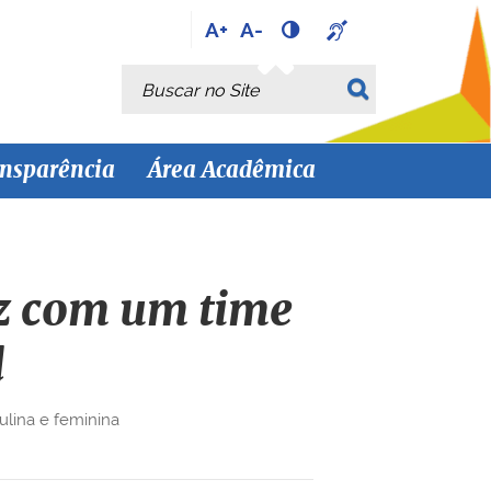
A+
A-
Busca
Busca Avançada…
nsparência
Área Acadêmica
ez com um time
l
ulina e feminina