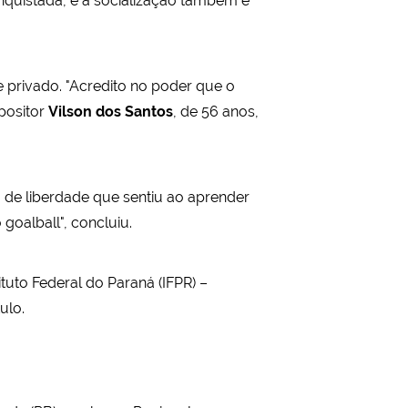
onquistada, e a socialização também é
 privado. "Acredito no poder que o
positor
Vilson dos Santos
, de 56 anos,
de liberdade que sentiu ao aprender
goalball", concluiu.
tuto Federal do Paraná (IFPR) –
ulo.