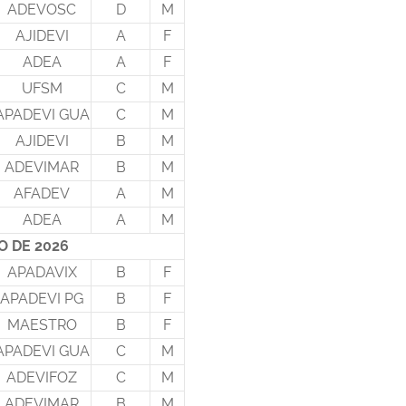
ADEVOSC
D
M
AJIDEVI
A
F
ADEA
A
F
UFSM
C
M
APADEVI GUA
C
M
AJIDEVI
B
M
ADEVIMAR
B
M
AFADEV
A
M
ADEA
A
M
HO DE 2026
APADAVIX
B
F
APADEVI PG
B
F
MAESTRO
B
F
APADEVI GUA
C
M
ADEVIFOZ
C
M
ADEVIMAR
B
M