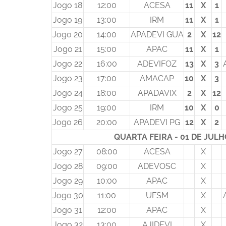
Jogo 18
12:00
ACESA
11
X
1
Jogo 19
13:00
IRM
11
X
1
Jogo 20
14:00
APADEVI GUA
2
X
12
Jogo 21
15:00
APAC
11
X
1
Jogo 22
16:00
ADEVIFOZ
13
X
3
Jogo 23
17:00
AMACAP
10
X
3
Jogo 24
18:00
APADAVIX
2
X
12
Jogo 25
19:00
IRM
10
X
0
Jogo 26
20:00
APADEVI PG
12
X
2
QUARTA FEIRA - 01 DE JUL
Jogo 27
08:00
ACESA
X
Jogo 28
09:00
ADEVOSC
X
Jogo 29
10:00
APAC
X
Jogo 30
11:00
UFSM
X
Jogo 31
12:00
APAC
X
Jogo 32
13:00
AJIDEVI
X