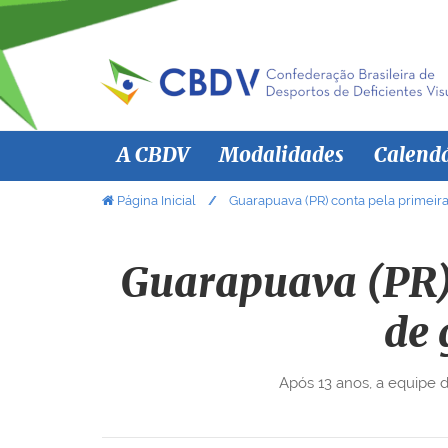
N
A CBDV
Modalidades
Calend
a
v
V
Página Inicial
Guarapuava (PR) conta pela primeir
o
e
c
g
ê
Guarapuava (PR) 
a
e
ç
s
de 
ã
t
á
o
Após 13 anos, a equipe d
a
q
u