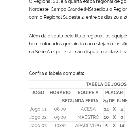
O Regional Sul é a quarta etapa regional de g
Nordeste, Campo Grande (MS) sediou o Regiona
com o Regional Sudeste 2, entre os dias 20 a 2
Além da disputa pelo título regional, as equ
bem colocados que ainda não estejam classifi
na Série A e, por isso, não disputam a classific
Confira a tabela completa:
TABELA DE JOGO
JOGO
HORÁRIO
EQUIPE A
PLACAR
SEGUNDA FEIRA - 29 DE JUN
Jogo 01
08:00
ACESA
14
X
4
Jogo 02
09:00
MAESTRO
10
X
0
Jogo 03
10:00
APADEVI PG
5
X
14