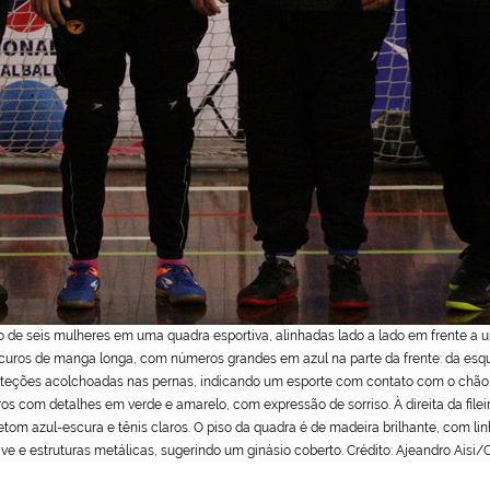
o de seis mulheres em uma quadra esportiva, alinhadas lado a lado em frente a 
uros de manga longa, com números grandes em azul na parte da frente: da esquerda
roteções acolchoadas nas pernas, indicando um esporte com contato com o chão.
os com detalhes em verde e amarelo, com expressão de sorriso. À direita da file
m azul-escura e tênis claros. O piso da quadra é de madeira brilhante, com lin
ave e estruturas metálicas, sugerindo um ginásio coberto. Crédito: Ajeandro Aisi