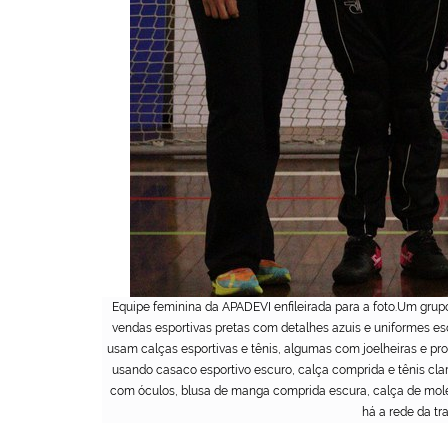
Equipe feminina da APADEVI enfileirada para a foto.Um grup
vendas esportivas pretas com detalhes azuis e uniformes esc
usam calças esportivas e tênis, algumas com joelheiras e p
usando casaco esportivo escuro, calça comprida e tênis clar
com óculos, blusa de manga comprida escura, calça de moleto
há a rede da tr