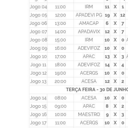
Jogo 04
11:00
IRM
11
X
1
Jogo 05
12:00
APADEVI PG
19
X
12
Jogo 06
13:00
AMACAP
6
X
7
Jogo 07
14:00
APADAVIX
12
X
7
Jogo 08
15:00
IRM
10
X
0
Joog 09
16:00
ADEVIFOZ
10
X
0
Jogo 10
17:00
APAC
13
X
3
Jogo 11
18:00
ADEVIFOZ
14
X
4
Jogo 12
19:00
ACERGS
10
X
0
Jogo 13
20:00
ACESA
12
X
2
TERÇA FEIRA - 30 DE JUNH
Jogo 14
08:00
ACESA
10
X
0
Jogo 15
09:00
APAC
8
X
2
Jogo 16
10:00
MAESTRO
9
X
3
Jogo 17
11:00
ACERGS
10
X
0