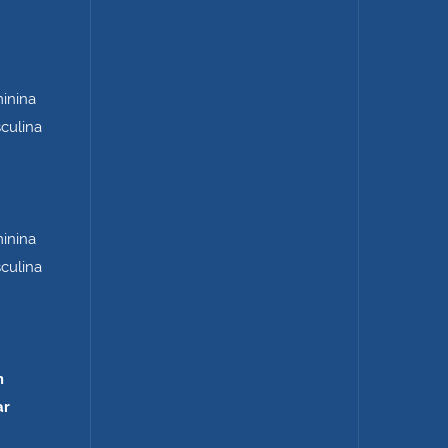
minina
sculina
minina
sculina
m
ar