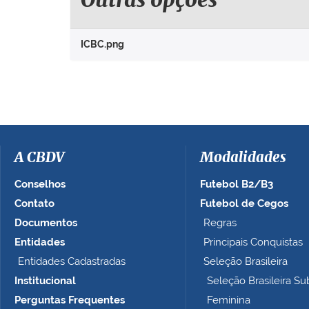
Outras opções
p
a
r
ICBC.png
a
v
e
r
a
i
m
a
A CBDV
Modalidades
g
e
Conselhos
Futebol B2/B3
m
Contato
Futebol de Cegos
n
Documentos
Regras
o
t
Entidades
Principais Conquistas
a
Entidades Cadastradas
Seleção Brasileira
m
Institucional
Seleção Brasileira Su
a
n
Perguntas Frequentes
Feminina