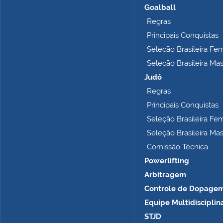
h
Goalball
o
Regras
c
o
Principais Conquistas
m
Seleção Brasileira Fe
p
Seleção Brasileira Ma
l
e
Judô
t
Regras
o
Principais Conquistas
…
Seleção Brasileira Fe
Seleção Brasileira Ma
Comissão Técnica
Powerlifting
Arbitragem
Controle de Dopage
Equipe Multidisciplin
STJD