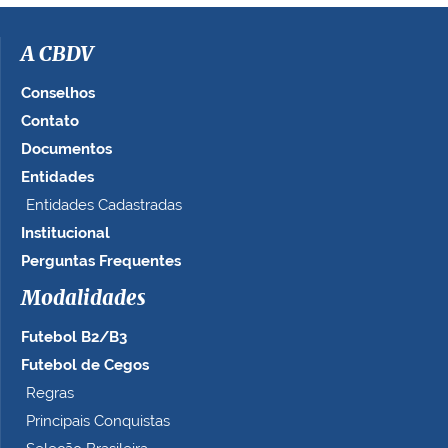
i
m
a
A CBDV
g
e
Conselhos
m
Contato
n
Documentos
o
t
Entidades
a
Entidades Cadastradas
m
Institucional
a
n
Perguntas Frequentes
h
Modalidades
o
c
Futebol B2/B3
o
m
Futebol de Cegos
p
Regras
l
Principais Conquistas
e
t