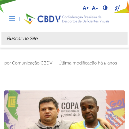
A+
A-
Busca
Busca Avançada…
por Comunicação CBDV —
Última modificação
há 5 anos