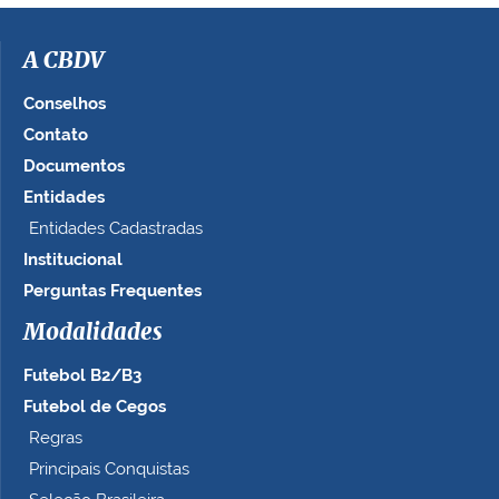
i
m
a
A CBDV
g
e
Conselhos
m
Contato
n
Documentos
o
t
Entidades
a
Entidades Cadastradas
m
Institucional
a
n
Perguntas Frequentes
h
Modalidades
o
c
Futebol B2/B3
o
m
Futebol de Cegos
p
Regras
l
Principais Conquistas
e
t