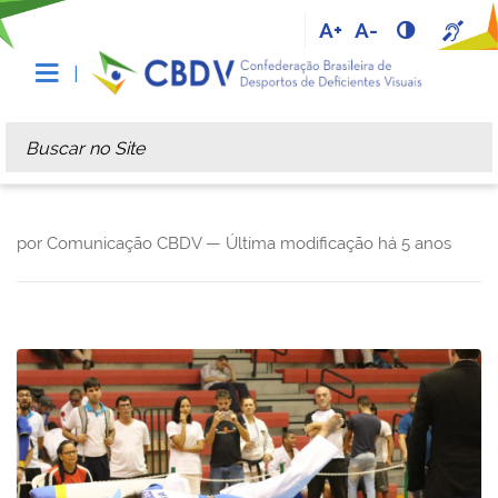
A+
A-
Busca
Busca Avançada…
por Comunicação CBDV —
Última modificação
há 5 anos