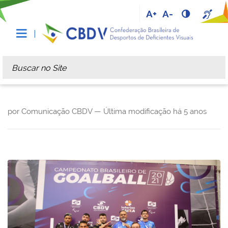
A+
A-
Busca
Busca Avançada…
por Comunicação CBDV —
Última modificação
há 5 anos