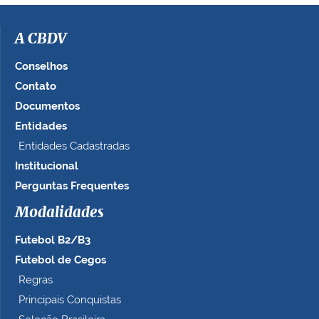
i
m
a
A CBDV
g
e
Conselhos
m
Contato
n
Documentos
o
t
Entidades
a
Entidades Cadastradas
m
Institucional
a
n
Perguntas Frequentes
h
Modalidades
o
c
Futebol B2/B3
o
m
Futebol de Cegos
p
Regras
l
Principais Conquistas
e
t