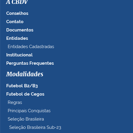
A CBDV
g
e
Conselhos
m
Contato
n
Documentos
o
t
Entidades
a
Entidades Cadastradas
m
Institucional
a
n
Perguntas Frequentes
h
Modalidades
o
c
Futebol B2/B3
o
m
Futebol de Cegos
p
Regras
l
Principais Conquistas
e
t
Seleção Brasileira
o
Seleção Brasileira Sub-23
…