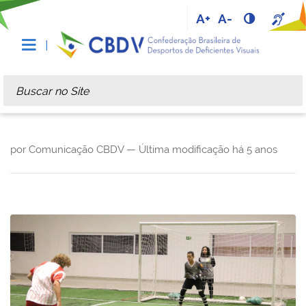
A+
A-
Busca
Busca Avançada…
por Comunicação CBDV —
Última modificação
há 5 anos