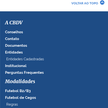
r
VOLTAR AO TOPO
a
i
m
a
A CBDV
g
e
Conselhos
m
Contato
n
Documentos
o
t
Entidades
a
Entidades Cadastradas
m
Institucional
a
n
Perguntas Frequentes
h
Modalidades
o
c
Futebol B2/B3
o
m
Futebol de Cegos
p
Regras
l