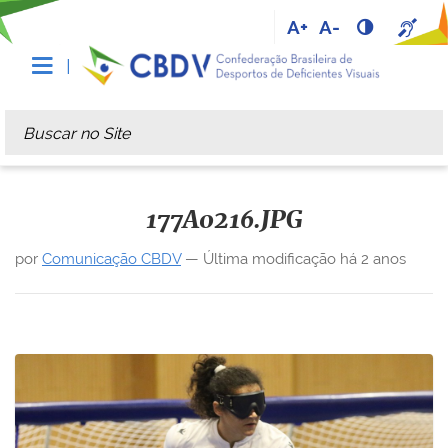
A+
A-
Busca
Busca Avançada…
177A0216.JPG
por
Comunicação CBDV
—
Última modificação
há 2 anos