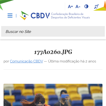
A+
A-
Busca
Busca Avançada…
177A0260.JPG
por
Comunicação CBDV
—
Última modificação
há 2 anos