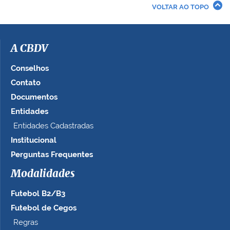
r
VOLTAR AO TOPO
a
i
m
a
A CBDV
g
e
Conselhos
m
Contato
n
Documentos
o
t
Entidades
a
Entidades Cadastradas
m
Institucional
a
n
Perguntas Frequentes
h
Modalidades
o
c
Futebol B2/B3
o
m
Futebol de Cegos
p
Regras
l