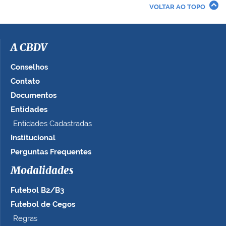
r
VOLTAR AO TOPO
a
i
m
a
A CBDV
g
e
Conselhos
m
Contato
n
Documentos
o
t
Entidades
a
Entidades Cadastradas
m
Institucional
a
n
Perguntas Frequentes
h
Modalidades
o
c
Futebol B2/B3
o
m
Futebol de Cegos
p
Regras
l