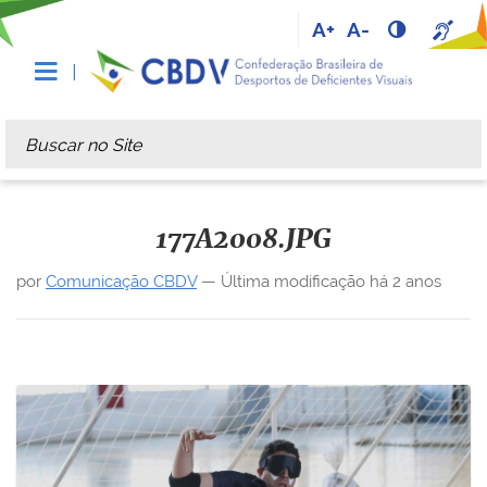
A+
A-
Busca
Busca Avançada…
177A2008.JPG
por
Comunicação CBDV
—
Última modificação
há 2 anos