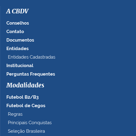
m
a
A CBDV
g
e
Conselhos
m
Contato
n
Documentos
o
t
Entidades
a
Entidades Cadastradas
m
Institucional
a
n
Perguntas Frequentes
h
Modalidades
o
c
Futebol B2/B3
o
m
Futebol de Cegos
p
Regras
l
Principais Conquistas
e
t
Seleção Brasileira