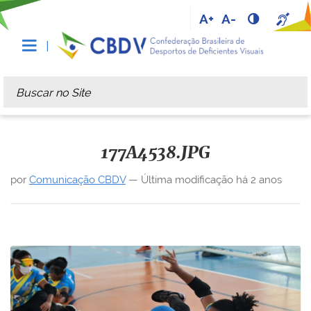
A+
A-
Busca
Busca Avançada…
177A4538.JPG
por
Comunicação CBDV
—
Última modificação
há 2 anos