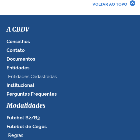
r
VOLTAR AO TOPO
a
i
m
a
A CBDV
g
e
Conselhos
m
Contato
n
Documentos
o
t
Entidades
a
Entidades Cadastradas
m
Institucional
a
n
Perguntas Frequentes
h
Modalidades
o
c
Futebol B2/B3
o
m
Futebol de Cegos
p
Regras
l