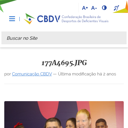
A+
A-
Busca
Busca Avançada…
177A4695.JPG
por
Comunicação CBDV
—
Última modificação
há 2 anos