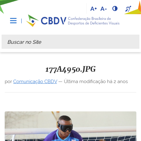
A+
A-
Busca
Busca Avançada…
177A4950.JPG
por
Comunicação CBDV
—
Última modificação
há 2 anos