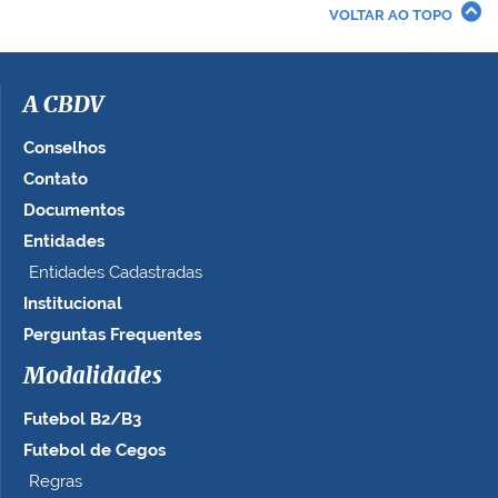
r
VOLTAR AO TOPO
a
i
m
a
A CBDV
g
e
Conselhos
m
Contato
n
Documentos
o
t
Entidades
a
Entidades Cadastradas
m
Institucional
a
n
Perguntas Frequentes
h
Modalidades
o
c
Futebol B2/B3
o
m
Futebol de Cegos
p
Regras
l