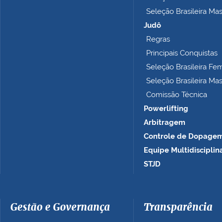
p
Seleção Brasileira Ma
l
e
Judô
t
Regras
o
Principais Conquistas
…
Seleção Brasileira Fe
Seleção Brasileira Ma
Comissão Técnica
Powerlifting
Arbitragem
Controle de Dopage
Equipe Multidisciplin
STJD
Gestão e Governança
Transparência