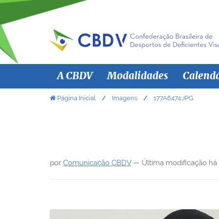
N
A CBDV
Modalidades
Calend
a
v
V
Página Inicial
Imagens
177A6474.JPG
o
e
c
g
ê
a
e
ç
s
por
Comunicação CBDV
—
Última modificação
há
ã
t
á
o
a
q
u