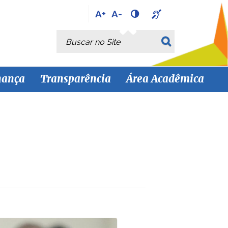
A+
A-
Busca
Busca Avançada…
nança
Transparência
Área Acadêmica