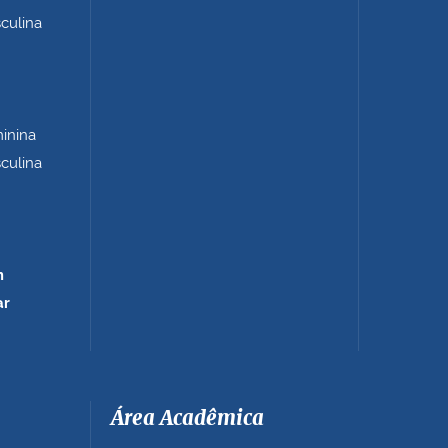
sculina
minina
sculina
m
ar
Área Acadêmica