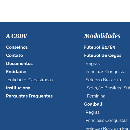
e
r
a
i
m
a
A CBDV
Modalidades
g
e
Conselhos
Futebol B2/B3
m
Contato
Futebol de Cegos
n
Documentos
Regras
o
t
Entidades
Principais Conquistas
a
Entidades Cadastradas
Seleção Brasileira
m
Institucional
Seleção Brasileira Su
a
n
Perguntas Frequentes
Feminina
h
Goalball
o
Regras
c
o
Principais Conquistas
m
Seleção Brasileira Fe