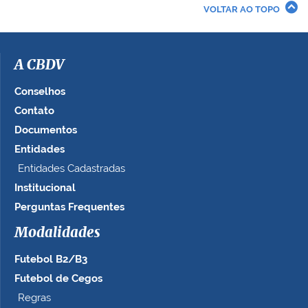
r
VOLTAR AO TOPO
a
i
m
a
A CBDV
g
e
Conselhos
m
Contato
n
Documentos
o
t
Entidades
a
Entidades Cadastradas
m
Institucional
a
n
Perguntas Frequentes
h
Modalidades
o
c
Futebol B2/B3
o
m
Futebol de Cegos
p
Regras
l