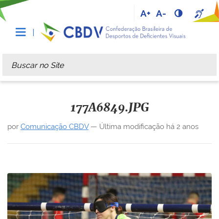
A+
A-
Busca
Busca Avançada…
177A6849.JPG
por
Comunicação CBDV
—
Última modificação
há 2 anos