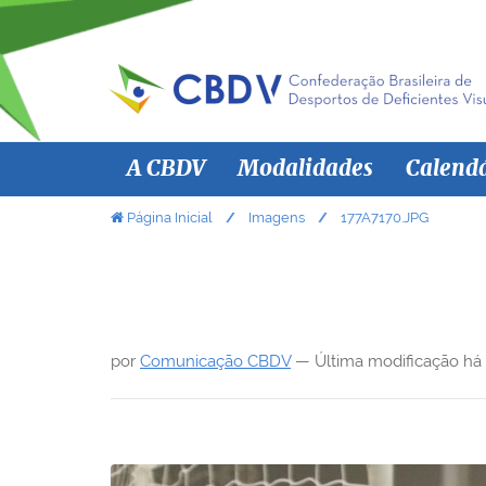
N
A CBDV
Modalidades
Calend
a
v
V
Página Inicial
Imagens
177A7170.JPG
o
e
c
g
ê
a
e
ç
s
por
Comunicação CBDV
—
Última modificação
há
ã
t
á
o
a
q
u