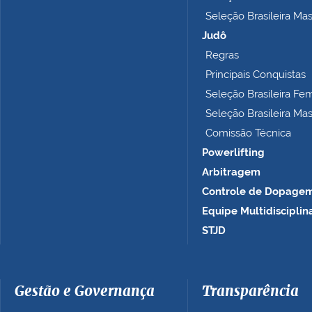
p
Seleção Brasileira Ma
l
e
Judô
t
Regras
o
Principais Conquistas
…
Seleção Brasileira Fe
Seleção Brasileira Ma
Comissão Técnica
Powerlifting
Arbitragem
Controle de Dopage
Equipe Multidisciplin
STJD
Gestão e Governança
Transparência