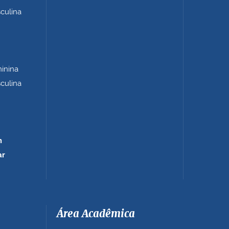
sculina
minina
sculina
m
ar
Área Acadêmica