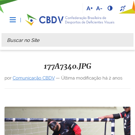
A+
A-
Busca
Busca Avançada…
177A7340.JPG
por
Comunicação CBDV
—
Última modificação
há 2 anos