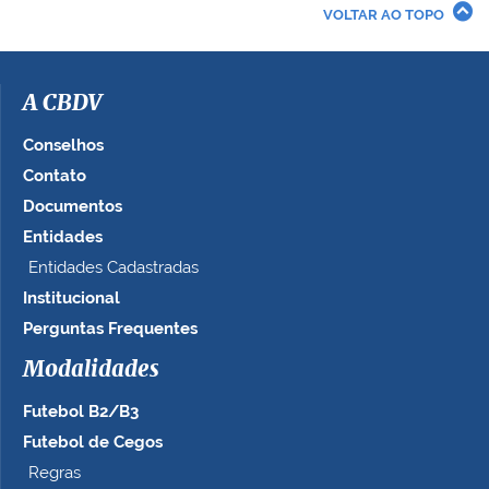
r
VOLTAR AO TOPO
a
i
m
a
A CBDV
g
e
Conselhos
m
Contato
n
Documentos
o
t
Entidades
a
Entidades Cadastradas
m
Institucional
a
n
Perguntas Frequentes
h
Modalidades
o
c
Futebol B2/B3
o
m
Futebol de Cegos
p
Regras
l