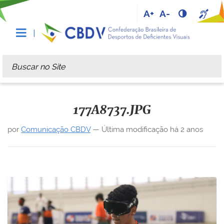
A+
A-
Busca
Busca Avançada…
177A8737.JPG
por
Comunicação CBDV
—
Última modificação
há 2 anos