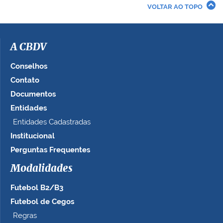
r
VOLTAR AO TOPO
a
i
m
a
A CBDV
g
e
Conselhos
m
Contato
n
Documentos
o
t
Entidades
a
Entidades Cadastradas
m
Institucional
a
n
Perguntas Frequentes
h
Modalidades
o
c
Futebol B2/B3
o
m
Futebol de Cegos
p
Regras
l