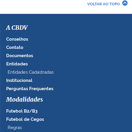
r
VOLTAR AO TOPO
a
i
m
a
A CBDV
g
e
Conselhos
m
Contato
n
Documentos
o
t
Entidades
a
Entidades Cadastradas
m
Institucional
a
n
Perguntas Frequentes
h
Modalidades
o
c
Futebol B2/B3
o
m
Futebol de Cegos
p
Regras
l