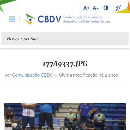
A+
A-
Busca
Busca Avançada…
177A9337.JPG
por
Comunicação CBDV
—
Última modificação
há 2 anos