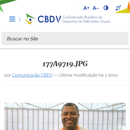
A+
A-
Busca
Busca Avançada…
177A9719.JPG
por
Comunicação CBDV
—
Última modificação
há 2 anos