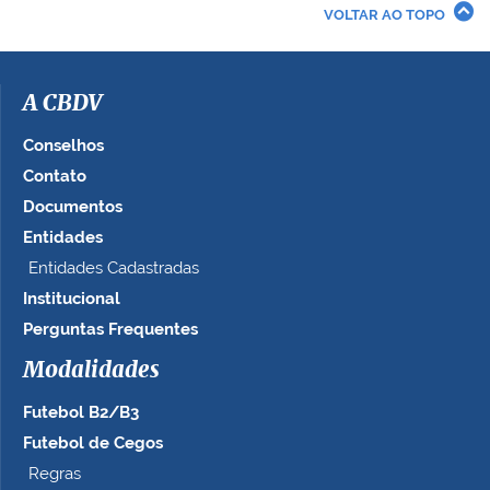
r
VOLTAR AO TOPO
a
i
m
a
A CBDV
g
e
Conselhos
m
Contato
n
Documentos
o
t
Entidades
a
Entidades Cadastradas
m
Institucional
a
n
Perguntas Frequentes
h
Modalidades
o
c
Futebol B2/B3
o
m
Futebol de Cegos
p
Regras
l