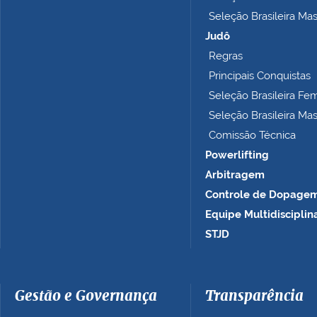
p
Seleção Brasileira Ma
l
e
Judô
t
Regras
o
Principais Conquistas
…
Seleção Brasileira Fe
Seleção Brasileira Ma
Comissão Técnica
Powerlifting
Arbitragem
Controle de Dopage
Equipe Multidisciplin
STJD
Gestão e Governança
Transparência