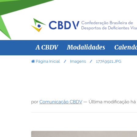
N
A CBDV
Modalidades
Calend
a
v
V
Página Inicial
Imagens
177A9921.JPG
o
e
c
g
ê
a
e
ç
s
por
Comunicação CBDV
—
Última modificação
há
ã
t
á
o
a
q
u