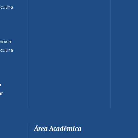
sculina
minina
sculina
m
ar
Área Acadêmica