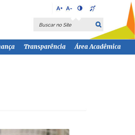
A+
A-
Busca
Busca Avançada…
nança
Transparência
Área Acadêmica