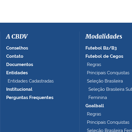
e
r
a
i
m
a
A CBDV
Modalidades
g
e
Conselhos
Futebol B2/B3
m
Contato
Futebol de Cegos
n
Documentos
Regras
o
t
Entidades
Principais Conquistas
a
Entidades Cadastradas
Seleção Brasileira
m
Institucional
Seleção Brasileira Su
a
n
Perguntas Frequentes
Feminina
h
Goalball
o
Regras
c
o
Principais Conquistas
m
Seleção Brasileira Fe