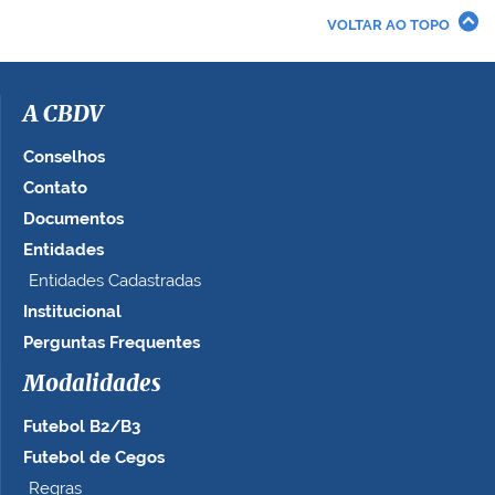
r
VOLTAR AO TOPO
a
i
m
a
A CBDV
g
e
Conselhos
m
Contato
n
Documentos
o
t
Entidades
a
Entidades Cadastradas
m
Institucional
a
n
Perguntas Frequentes
h
Modalidades
o
c
Futebol B2/B3
o
m
Futebol de Cegos
p
Regras