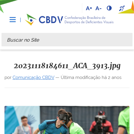
A+
A-
Busca
Busca Avançada…
20231118184611_ACA_3913.jpg
por
Comunicação CBDV
—
Última modificação
há 2 anos