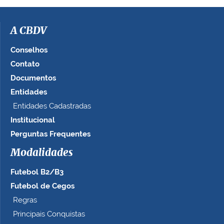
m
a
g
A CBDV
e
m
Conselhos
n
Contato
o
Documentos
t
a
Entidades
m
Entidades Cadastradas
a
Institucional
n
h
Perguntas Frequentes
o
c
Modalidades
o
Futebol B2/B3
m
p
Futebol de Cegos
l
Regras
e
Principais Conquistas
t