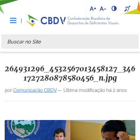
A+
A-
Busca
Busca Avançada…
264931296_4532567013458127_346
1727280878580456_n.jpg
por
Comunicação CBDV
—
Última modificação
há 2 anos