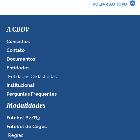
r
VOLTAR AO TOPO
a
i
m
a
A CBDV
g
e
Conselhos
m
Contato
n
Documentos
o
t
Entidades
a
Entidades Cadastradas
m
Institucional
a
n
Perguntas Frequentes
h
Modalidades
o
c
Futebol B2/B3
o
m
Futebol de Cegos
p
Regras
l