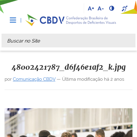
A+
A-
Busca
Busca Avançada…
48002421787_d6f46e1af2_k.jpg
por
Comunicação CBDV
—
Última modificação
há 2 anos