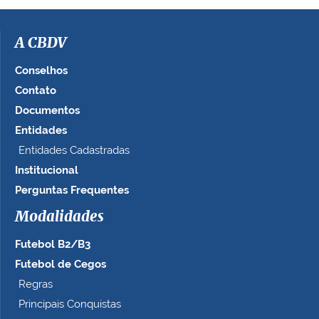
i
m
a
A CBDV
g
e
Conselhos
m
Contato
n
Documentos
o
t
Entidades
a
Entidades Cadastradas
m
Institucional
a
n
Perguntas Frequentes
h
Modalidades
o
c
Futebol B2/B3
o
m
Futebol de Cegos
p
Regras
l
Principais Conquistas
e