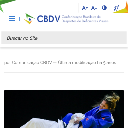
A+
A-
Busca
Busca Avançada…
por Comunicação CBDV —
Última modificação
há 5 anos