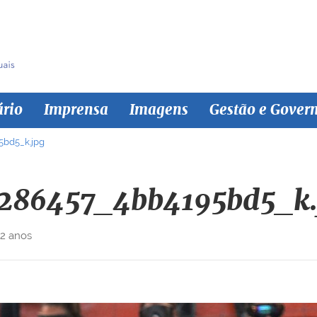
ário
Imprensa
Imagens
Gestão e Gover
bd5_k.jpg
286457_4bb4195bd5_k.
 2 anos