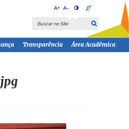
A+
A-
Busca
Busca Avançada…
nança
Transparência
Área Acadêmica
jpg