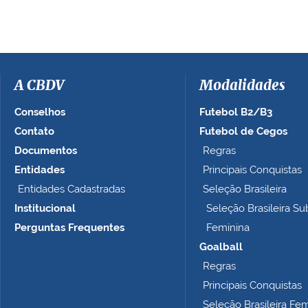
e
r
a
i
m
a
A CBDV
Modalidades
g
e
Conselhos
Futebol B2/B3
m
Contato
Futebol de Cegos
n
Documentos
Regras
o
t
Entidades
Principais Conquistas
a
Entidades Cadastradas
Seleção Brasileira
m
Institucional
Seleção Brasileira Su
a
n
Perguntas Frequentes
Feminina
h
Goalball
o
Regras
c
o
Principais Conquistas
m
Seleção Brasileira Fe