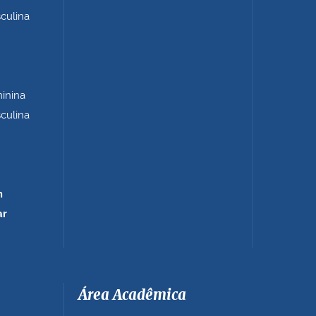
sculina
minina
sculina
m
ar
Área Acadêmica