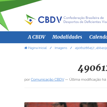
N
A CBDV
Modalidades
Calend
a
v
V
Página Inicial
Imagens
49061286457_4bb4195
o
e
c
g
ê
49061
a
e
ç
s
por
Comunicação CBDV
—
Última modificação
há
ã
t
á
o
a
q
u