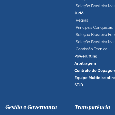
p
Seleção Brasileira Ma
l
e
Judô
t
Regras
o
Principais Conquistas
…
Seleção Brasileira Fe
Seleção Brasileira Ma
Comissão Técnica
Powerlifting
Arbitragem
Controle de Dopage
Equipe Multidisciplin
STJD
Gestão e Governança
Transparência