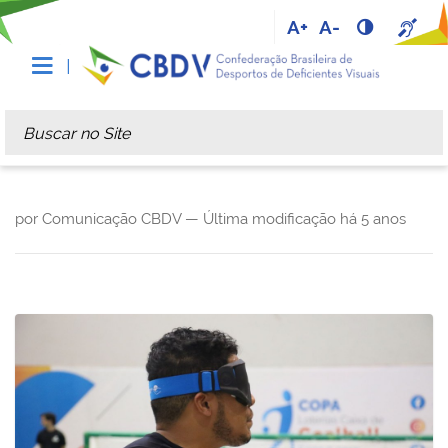
A+
A-
Busca
Busca Avançada…
por Comunicação CBDV —
Última modificação
há 5 anos