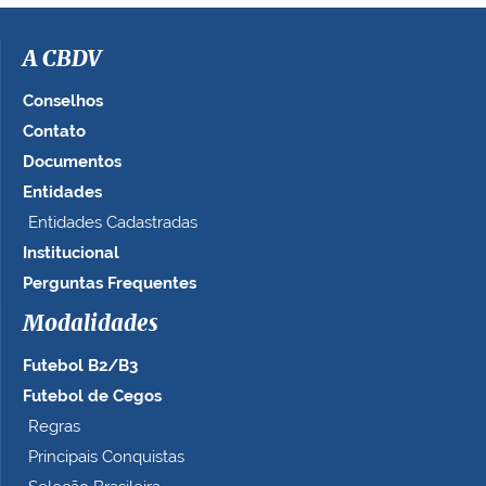
i
m
a
A CBDV
g
e
Conselhos
m
Contato
n
Documentos
o
t
Entidades
a
Entidades Cadastradas
m
Institucional
a
n
Perguntas Frequentes
h
Modalidades
o
c
Futebol B2/B3
o
m
Futebol de Cegos
p
Regras
l
Principais Conquistas
e
t