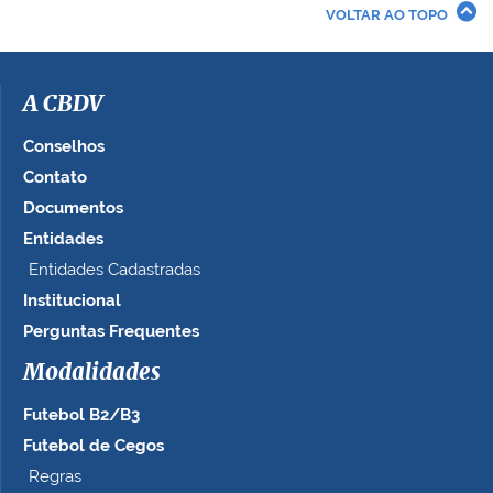
r
VOLTAR AO TOPO
a
i
m
a
A CBDV
g
e
Conselhos
m
Contato
n
Documentos
o
t
Entidades
a
Entidades Cadastradas
m
Institucional
a
n
Perguntas Frequentes
h
Modalidades
o
c
Futebol B2/B3
o
m
Futebol de Cegos
p
Regras
l