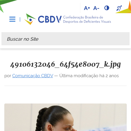
A+
A-
Busca
Busca Avançada…
49106132046_64f54e8007_k.jpg
por
Comunicação CBDV
—
Última modificação
há 2 anos