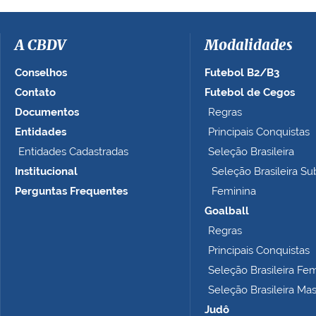
i
m
a
A CBDV
Modalidades
g
e
Conselhos
Futebol B2/B3
m
Contato
Futebol de Cegos
n
Documentos
Regras
o
t
Entidades
Principais Conquistas
a
Entidades Cadastradas
Seleção Brasileira
m
Institucional
Seleção Brasileira Su
a
n
Perguntas Frequentes
Feminina
h
Goalball
o
Regras
c
o
Principais Conquistas
m
Seleção Brasileira Fe
p
Seleção Brasileira Ma
l
e
Judô