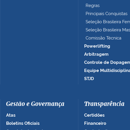
t
Regras
o
Principais Conquistas
…
Seleção Brasileira Fe
Seleção Brasileira Ma
Comissão Técnica
Powerlifting
Arbitragem
Controle de Dopage
Equipe Multidisciplin
STJD
Gestão e Governança
Transparência
Atas
Certidões
Boletins Oficiais
Financeiro