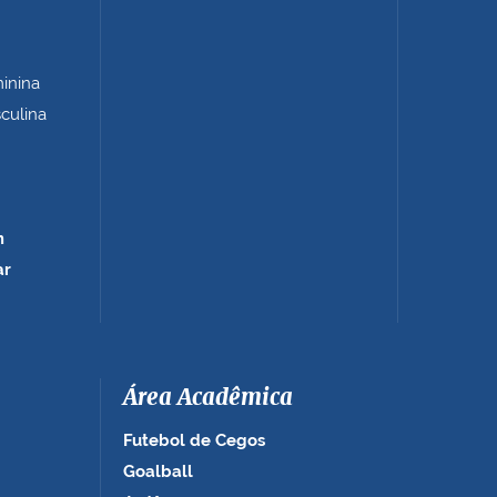
minina
sculina
m
ar
Área Acadêmica
Futebol de Cegos
Goalball