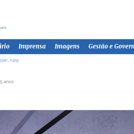
ário
Imprensa
Imagens
Gestão e Gover
34c_o.jpg
 5 anos