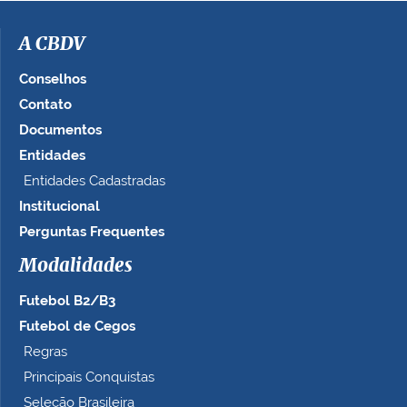
m
a
A CBDV
g
e
Conselhos
m
Contato
n
Documentos
o
t
Entidades
a
Entidades Cadastradas
m
Institucional
a
n
Perguntas Frequentes
h
Modalidades
o
c
Futebol B2/B3
o
m
Futebol de Cegos
p
Regras
l
Principais Conquistas
e
t
Seleção Brasileira