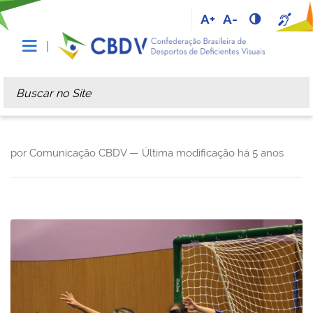
A+
A-
Busca
Busca Avançada…
por Comunicação CBDV —
Última modificação
há 5 anos