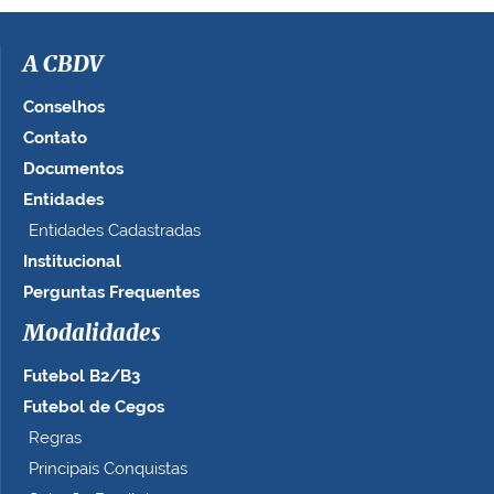
i
m
a
A CBDV
g
e
Conselhos
m
Contato
n
Documentos
o
t
Entidades
a
Entidades Cadastradas
m
Institucional
a
n
Perguntas Frequentes
h
Modalidades
o
c
Futebol B2/B3
o
m
Futebol de Cegos
p
Regras
l
Principais Conquistas
e