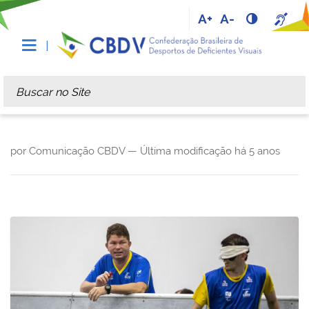
A+
A-
Busca
Busca Avançada…
por Comunicação CBDV —
Última modificação
há 5 anos