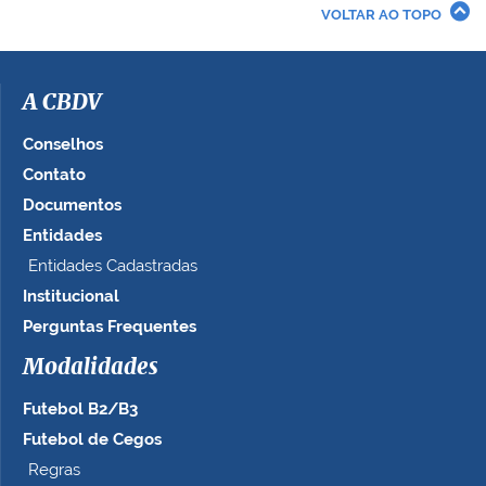
r
VOLTAR AO TOPO
a
i
m
a
A CBDV
g
e
Conselhos
m
Contato
n
Documentos
o
t
Entidades
a
Entidades Cadastradas
m
Institucional
a
n
Perguntas Frequentes
h
Modalidades
o
c
Futebol B2/B3
o
m
Futebol de Cegos
p
Regras
l