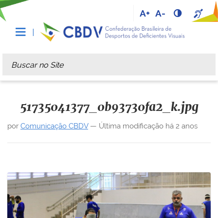
A+
A-
Busca
Busca Avançada…
51735041377_0b93730fa2_k.jpg
por
Comunicação CBDV
—
Última modificação
há 2 anos