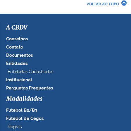
r
VOLTAR AO TOPO
a
i
m
a
A CBDV
g
e
Conselhos
m
Contato
n
Documentos
o
t
Entidades
a
Entidades Cadastradas
m
Institucional
a
n
Perguntas Frequentes
h
Modalidades
o
c
Futebol B2/B3
o
m
Futebol de Cegos
p
Regras
l