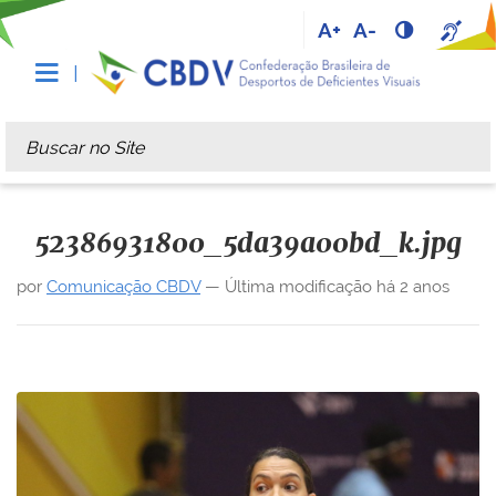
A+
A-
Busca
Busca Avançada…
52386931800_5da39a00bd_k.jpg
por
Comunicação CBDV
—
Última modificação
há 2 anos