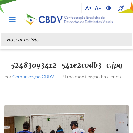
A+
A-
Busca
Busca Avançada…
52483093412_541e2c0db3_c.jpg
por
Comunicação CBDV
—
Última modificação
há 2 anos