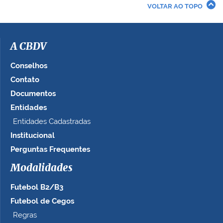
r
VOLTAR AO TOPO
a
i
m
a
A CBDV
g
e
Conselhos
m
Contato
n
Documentos
o
t
Entidades
a
Entidades Cadastradas
m
Institucional
a
n
Perguntas Frequentes
h
Modalidades
o
c
Futebol B2/B3
o
m
Futebol de Cegos
p
Regras
l